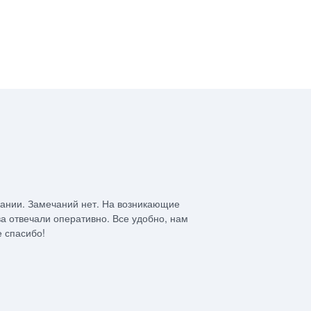
С. Юлд
пании. Замечаний нет. На возникающие
Дом мечты с
ва отвечали оперативно. Все удобно, нам
справилась 
 спасибо!
Заказчику и 
рекомендова