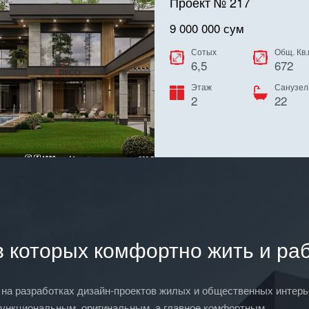
Проект № 217
9 000 000 сум
Сотых
Общ. Кв.
6,5
672
Этаж
Санузел
2
22
 которых комфортно жить и раб
ся на разработках дизайн-проектов жилых и общественных интер
ункциональным, оригинальным, а главное комфортным.