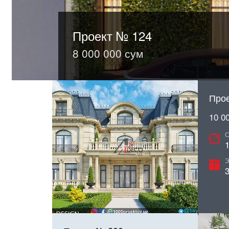
Проект № 116
Проект № 124
Проект № 200
10 000 000 сум
8 000 000 сум
9 300 000 сум
Прое
10 0
С
1
Э