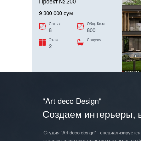
Проект № 200
9 300 000 сум
Сотых
Общ. Кв.м
8
800
Этаж
Санузел
2
"Art deco Design"
Создаем интерьеры, в
Студия "Art deco design" - специализирует
сделают ваше пространство максимально ф