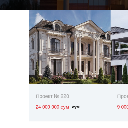
Проект № 220
Про
24 000 000 сум
9 00
сум