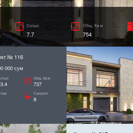
Сотых
Сотых
Сотых
Общ. Кв.м
Общ. Кв.м
Общ. Кв.м
13.4
7.7
8
737
754
800
кт № 116
00 000 сум
отых
Общ. Кв.м
3.4
737
таж
Санузел
3
8