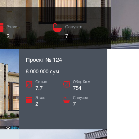
Этаж
Этаж
Этаж
Санузел
Санузел
Санузел
3
2
2
8
7
Проект № 124
8 000 000 сум
Сотых
Общ. Кв.м
7.7
754
Этаж
Санузел
2
7