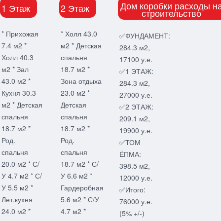
Дом коробки расходы н
1 Этаж
2 Этаж
строительство
* Прихожая
* Холл 43.0
✅ФУНДАМЕНТ:
7.4 м2 *
м2 * Детская
284.3 м2,
Холл 40.3
спальня
17100 у.е.
м2 * Зал
18.7 м2 *
✅1 ЭТАЖ:
43.0 м2 *
Зона отдыха
284.3 м2,
Кухня 30.3
23.0 м2 *
27000 у.е.
м2 * Детская
Детская
✅2 ЭТАЖ:
спальня
спальня
209.1 м2,
18.7 м2 *
18.7 м2 *
19900 у.е.
Род.
Род.
✅ТОМ
спальня
спальня
ЁПМА:
20.0 м2 * С/
18.7 м2 * С/
398.5 м2,
У 4.7 м2 * С/
У 6.6 м2 *
12000 у.е.
У 5.5 м2 *
Гардеробная
✅Итого:
Лет.кухня
5.6 м2 * С/У
76000 у.е.
24.0 м2 *
4.7 м2 *
(5% +/-)