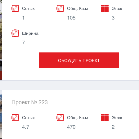
Сотых
Общ. Кв.м
Этаж
1
105
3
Ширина
7
ОБСУДИТЬ ПРОЕКТ
Проект № 223
Сотых
Общ. Кв.м
Этаж
4.7
470
2