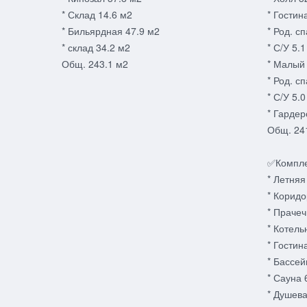
* Склад 14.6 м2
* Гостин
* Бильярдная 47.9 м2
* Род. с
* склад 34.2 м2
* С/У 5.
Общ. 243.1 м2
* Малый 
* Род. с
* С/У 5.
* Гардер
Общ. 24
✅Компле
* Летняя
* Коридо
* Прачеч
* Котель
* Гостин
* Бассей
* Сауна 
* Душева