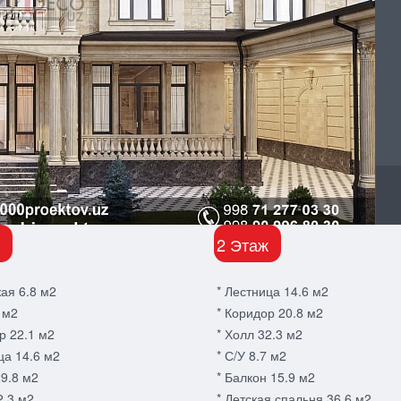
2 Этаж
ая 6.8 м2
* Лестница 14.6 м2
3 м2
* Коридор 20.8 м2
р 22.1 м2
* Холл 32.3 м2
ца 14.6 м2
* С/У 8.7 м2
29.8 м2
* Балкон 15.9 м2
2.3 м2
* Детская спальня 36.6 м2