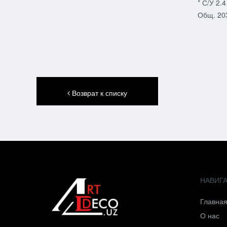
* С/У 2.
Общ. 20
Возврат к списку
НАВИГ
Главна
О нас