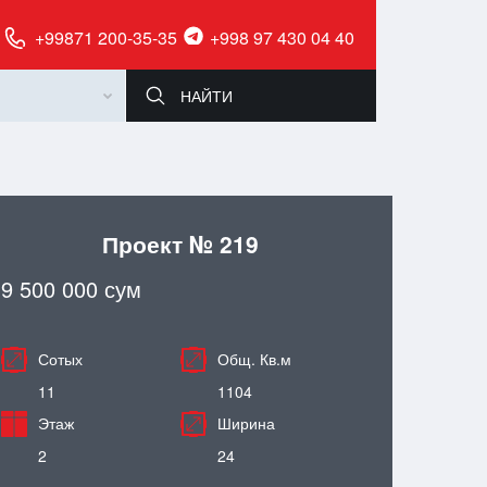
+99871 200-35-35
+998 97 430 04 40
Проект № 219
9 500 000 сум
Сотых
Общ. Кв.м
11
1104
Этаж
Ширина
2
24