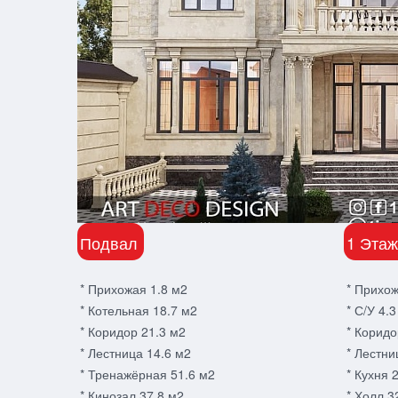
Подвал
1 Этаж
* Прихожая 1.8 м2
* Прихож
* Котельная 18.7 м2
* С/У 4.
* Коридор 21.3 м2
* Коридо
* Лестница 14.6 м2
* Лестни
* Тренажёрная 51.6 м2
* Кухня 
* Кинозал 37.8 м2
* Холл 3