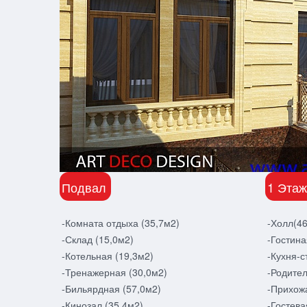
Подвал
1 Этаж
-Комната отдыха (35,7м2)
-Холл(46
-Склад (15,0м2)
-Гостина
-Котельная (19,3м2)
-Кухня-с
-Тренажерная (30,0м2)
-Родител
-Бильярдная (57,0м2)
-Прихож
-Кинозал (35,4м2)
-Гостева