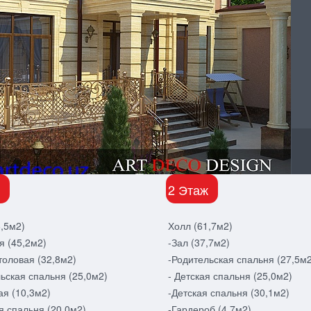
2 Этаж
,5м2)
Холл (61,7м2)
я (45,2м2)
-Зал (37,7м2)
толовая (32,8м2)
-Родительская спальня (27,5м2
ьская спальня (25,0м2)
- Детская спальня (25,0м2)
ая (10,3м2)
-Детская спальня (30,1м2)
я спальня (20,0м2)
-Гардероб (4,7м2)