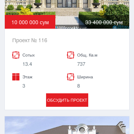
10 000 000 сум
33 400 000 сум
Проект № 116
Сотых
Общ. Кв.м
13.4
737
Этаж
Ширина
3
8
ОБСУДИТЬ ПРОЕКТ