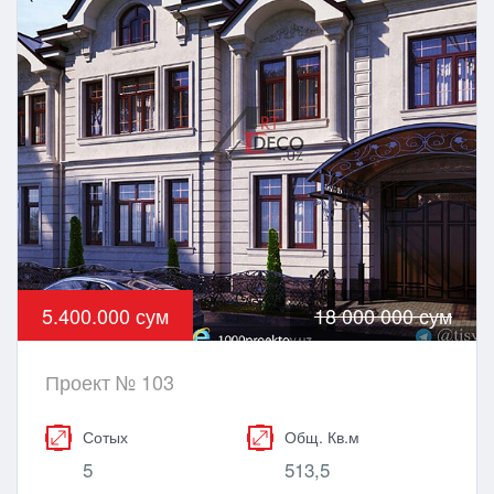
5.400.000 сум
18 000 000 сум
Проект № 103
Сотых
Общ. Кв.м
5
513,5