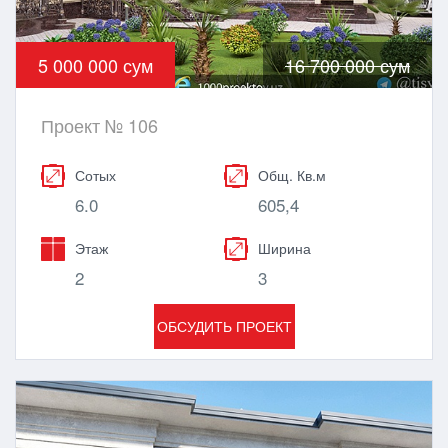
5 000 000 сум
16 700 000 сум
Проект № 106
Сотых
Общ. Кв.м
6.0
605,4
Этаж
Ширина
2
3
ОБСУДИТЬ ПРОЕКТ