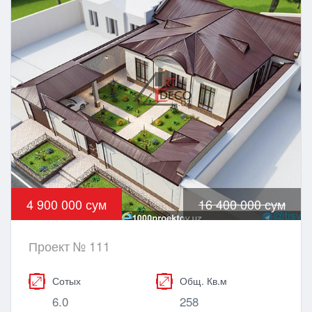
4 900 000 сум
16 400 000 сум
Проект № 111
Сотых
Общ. Кв.м
6.0
258