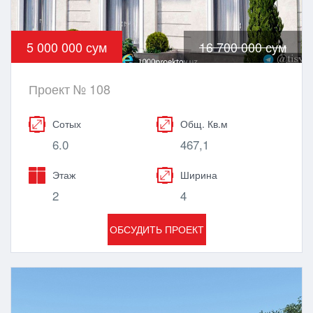
5 000 000 сум
16 700 000 сум
Проект № 108
Сотых
Общ. Кв.м
6.0
467,1
Этаж
Ширина
2
4
ОБСУДИТЬ ПРОЕКТ