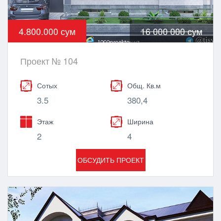
4.800.000 сум
16 000 000 сум
Проект № 104
Сотых
Общ. Кв.м
3.5
380,4
Этаж
Ширина
2
4
ОБСУДИТЬ ПРОЕКТ