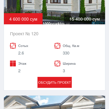
4 600 000 сум
15 400 000 сум
Проект № 120
Сотых
Общ. Кв.м
2.6
330
Этаж
Ширина
2
3
ОБСУДИТЬ ПРОЕКТ