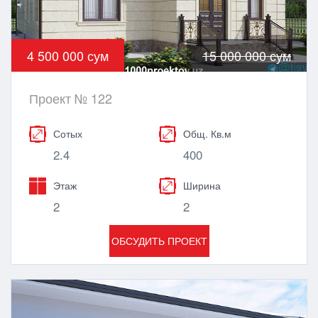
4 500 000 сум
15 000 000 сум
Проект № 122
Сотых
Общ. Кв.м
2.4
400
Этаж
Ширина
2
2
ОБСУДИТЬ ПРОЕКТ