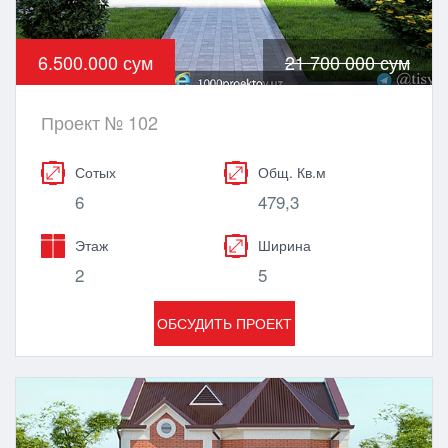
6.500.000 сум
21 700 000 сум
Проект № 102
Сотых
Общ. Кв.м
6
479,3
Этаж
Ширина
2
5
ОБСУДИТЬ ПРОЕКТ