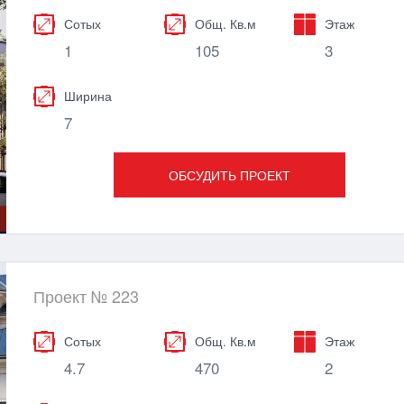
Сотых
Общ. Кв.м
Этаж
1
105
3
Ширина
7
ОБСУДИТЬ ПРОЕКТ
Проект № 223
Сотых
Общ. Кв.м
Этаж
4.7
470
2